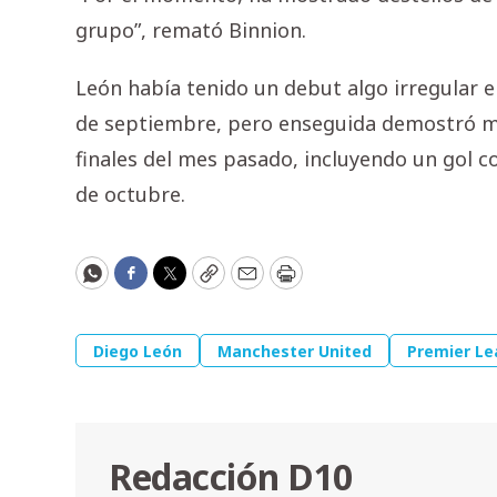
grupo”, remató Binnion.
León había tenido un debut algo irregular e
de septiembre, pero enseguida demostró me
finales del mes pasado, incluyendo un gol c
de octubre.
WhatsApp
Facebook
Twitter
Copy
Email
Print
Diego León
Manchester United
Premier L
Redacción D10