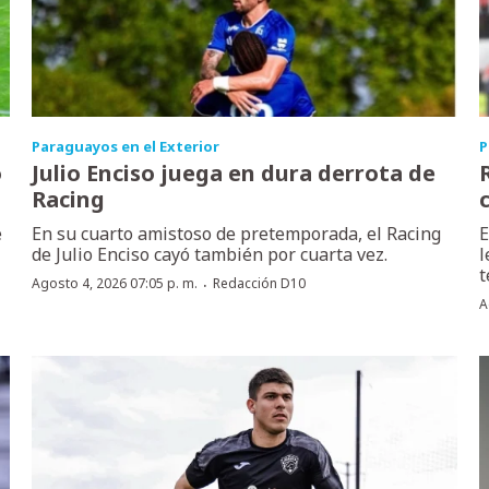
Paraguayos en el Exterior
P
o
Julio Enciso juega en dura derrota de
Racing
e
En su cuarto amistoso de pretemporada, el Racing
E
de Julio Enciso cayó también por cuarta vez.
l
t
·
Agosto 4, 2026 07:05 p. m.
Redacción D10
A