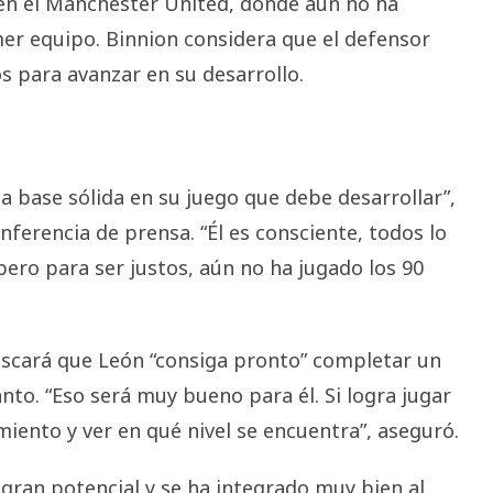
 en el Manchester United, donde aun no ha
mer equipo. Binnion considera que el defensor
s para avanzar en su desarrollo.
a base sólida en su juego que debe desarrollar”,
erencia de prensa. “Él es consciente, todos lo
ero para ser justos, aún no ha jugado los 90
uscará que León “consiga pronto” completar un
nto. “Eso será muy bueno para él. Si logra jugar
iento y ver en qué nivel se encuentra”, aseguró.
gran potencial y se ha integrado muy bien al