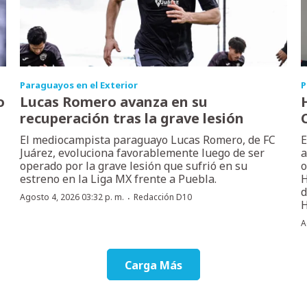
Paraguayos en el Exterior
P
o
Lucas Romero avanza en su
recuperación tras la grave lesión
El mediocampista paraguayo Lucas Romero, de FC
E
Juárez, evoluciona favorablemente luego de ser
a
operado por la grave lesión que sufrió en su
o
estreno en la Liga MX frente a Puebla.
H
d
·
Agosto 4, 2026 03:32 p. m.
Redacción D10
H
A
Carga Más