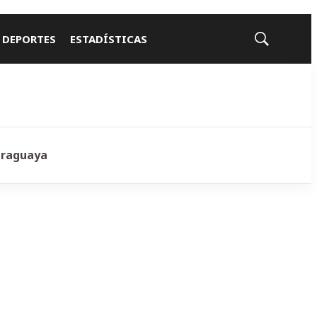
 DEPORTES
ESTADÍSTICAS
Mostrar
búsqueda
araguaya