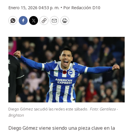
Enero 15, 2026 04:53 p. m. •
Por
Redacción D10
WhatsApp
Facebook
Twitter
Copy
Email
Print
Diego Gómez sacudió las redes este sábado.
Foto: Gentileza -
Brighton
Diego Gómez viene siendo una pieza clave en la