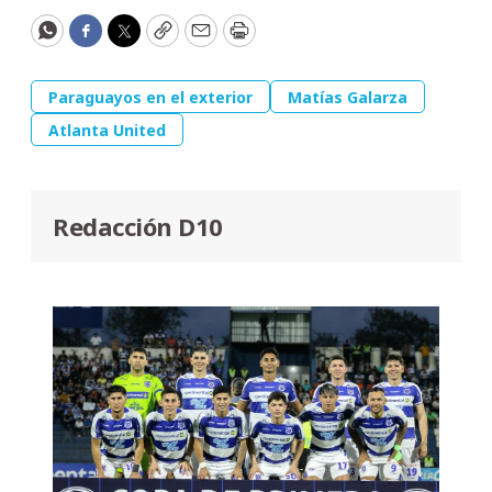
WhatsApp
Facebook
Twitter
Copy
Email
Print
Paraguayos en el exterior
Matías Galarza
Atlanta United
Redacción D10