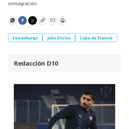
consagración.
WhatsApp
Facebook
Twitter
Copy
Email
Print
Estrasburgo
Julio Enciso
Copa de Francia
Redacción D10