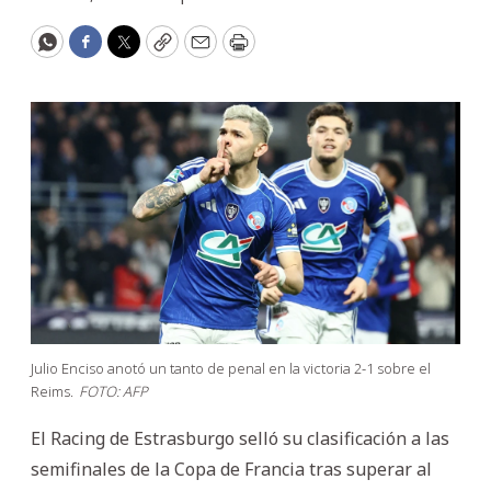
WhatsApp
Facebook
Twitter
Copy
Email
Print
Julio Enciso anotó un tanto de penal en la victoria 2-1 sobre el
Reims.
FOTO: AFP
El Racing de Estrasburgo selló su clasificación a las
semifinales de la Copa de Francia tras superar al