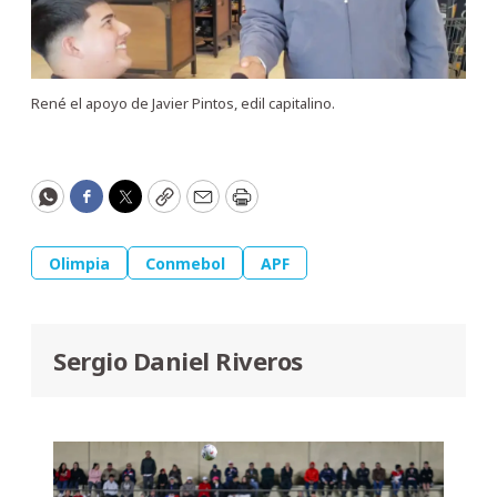
René el apoyo de Javier Pintos, edil capitalino.
WhatsApp
Facebook
Twitter
Copy
Email
Print
Olimpia
Conmebol
APF
Sergio Daniel Riveros