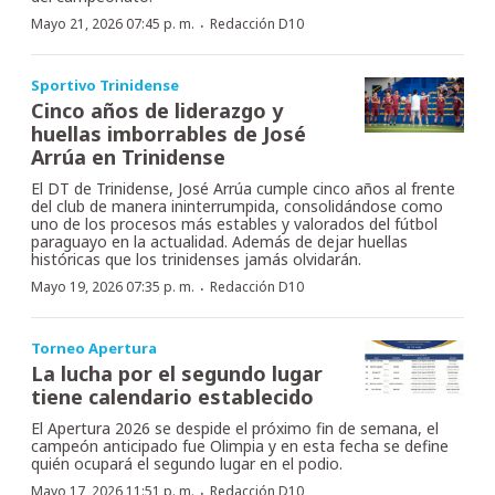
·
Mayo 21, 2026 07:45 p. m.
Redacción D10
Sportivo Trinidense
Cinco años de liderazgo y
huellas imborrables de José
Arrúa en Trinidense
El DT de Trinidense, José Arrúa cumple cinco años al frente
del club de manera ininterrumpida, consolidándose como
uno de los procesos más estables y valorados del fútbol
paraguayo en la actualidad. Además de dejar huellas
históricas que los trinidenses jamás olvidarán.
·
Mayo 19, 2026 07:35 p. m.
Redacción D10
Torneo Apertura
La lucha por el segundo lugar
tiene calendario establecido
El Apertura 2026 se despide el próximo fin de semana, el
campeón anticipado fue Olimpia y en esta fecha se define
quién ocupará el segundo lugar en el podio.
·
Mayo 17, 2026 11:51 p. m.
Redacción D10