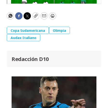
WhatsApp
Facebook
Twitter
Copy
Email
Print
Copa Sudamericana
Olimpia
Audax Italiano
Redacción D10