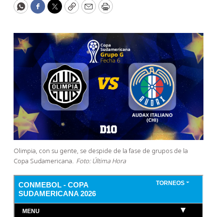
WhatsApp
Facebook
Twitter
Copy
Email
Print
Olimpia, con su gente, se despide de la fase de grupos de la
Copa Sudamericana.
Foto: Última Hora