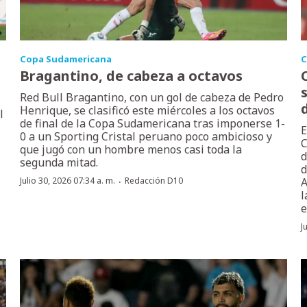
Copa Sudamericana
C
Bragantino, de cabeza a octavos
Red Bull Bragantino, con un gol de cabeza de Pedro
Henrique, se clasificó este miércoles a los octavos
l
de final de la Copa Sudamericana tras imponerse 1-
E
0 a un Sporting Cristal peruano poco ambicioso y
C
que jugó con un hombre menos casi toda la
d
segunda mitad.
d
·
Julio 30, 2026 07:34 a. m.
Redacción D10
A
l
e
J