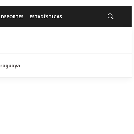
 DEPORTES
ESTADÍSTICAS
Mostrar
búsqueda
araguaya