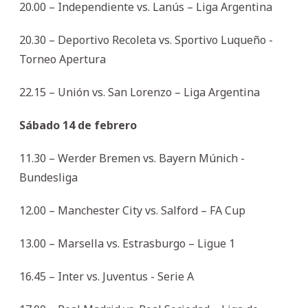
20.00 – Independiente vs. Lanús – Liga Argentina
20.30 – Deportivo Recoleta vs. Sportivo Luqueño -
Torneo Apertura
22.15 – Unión vs. San Lorenzo – Liga Argentina
Sábado 14 de febrero
11.30 – Werder Bremen vs. Bayern Múnich -
Bundesliga
12.00 – Manchester City vs. Salford – FA Cup
13.00 – Marsella vs. Estrasburgo – Ligue 1
16.45 – Inter vs. Juventus - Serie A