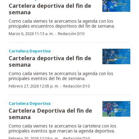
Cartelera deportiva del fin de
semana
Como cada viernes te acercamos la agenda con los
principales encuentros deportivos del fin de semana.
·
Marzo 6, 2026 11:13 a. m.
Redacción D10
Cartelera Deportiva
Cartelera deportiva del fin de
semana
Como cada viernes te acercamos la agenda con los
principales eventos del fin de semana.
·
Febrero 27, 2026 12:05 p. m.
Redacción D10
Cartelera Deportiva
Cartelera Deportiva del fin de
semana
Como cada viernes te acercamos la cartelera con los
principales eventos que marcan la agenda deportiva.
·
Febrero 20, 2026 12:19 p. m.
Redacción D10