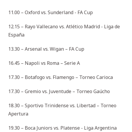
11.00 – Oxford vs. Sunderland - FA Cup
12.15 – Rayo Vallecano vs. Atlético Madrid - Liga de
España
13.30 – Arsenal vs. Wigan – FA Cup
16.45 – Napoli vs Roma – Serie A
17.30 – Botafogo vs. Flamengo – Torneo Carioca
17.30 – Gremio vs. Juventude – Torneo Gaúcho
18.30 – Sportivo Trinidense vs. Libertad – Torneo
Apertura
19.30 – Boca Juniors vs. Platense - Liga Argentina