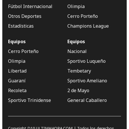
Fútbol Internacional
Olimpia
Otros Deportes
Cerro Porteño
Estadísticas
Champions League
Equipos
Equipos
Cerro Porteño
Nacional
Olimpia
Sportivo Luqueño
Libertad
Tembetary
Guaraní
Sportivo Ameliano
Recoleta
2 de Mayo
Sportivo Trinidense
General Caballero
Copyright D10.ULTIMAHORA.COM | Todos los derechos