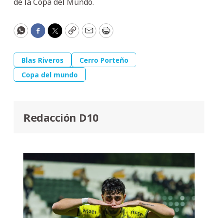
de la Copa del Mundo.
WhatsApp
Facebook
Twitter
Copy
Email
Print
Blas Riveros
Cerro Porteño
Copa del mundo
Redacción D10