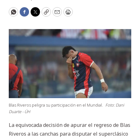
WhatsApp
Facebook
Twitter
Copy
Email
Print
Blas Riveros peligra su participación en el Mundial.
Foto: Dani
Duarte - ÚH
La equivocada decisión de apurar el regreso de Blas
Riveros a las canchas para disputar el superclásico