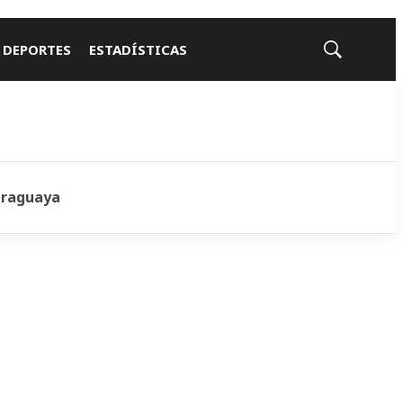
 DEPORTES
ESTADÍSTICAS
Mostrar
búsqueda
araguaya