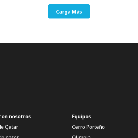
Carga Más
con nosotros
Equipos
de Qatar
Cerro Porteño
de pases
Olimpia