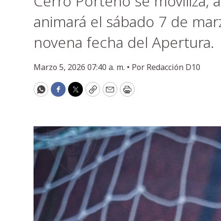
Cerro Porteño se moviliza,
animará el sábado 7 de marz
novena fecha del Apertura.
Marzo 5, 2026 07:40 a. m. •
Por
Redacción D10
WhatsApp
Facebook
Twitter
Copy
Email
Print