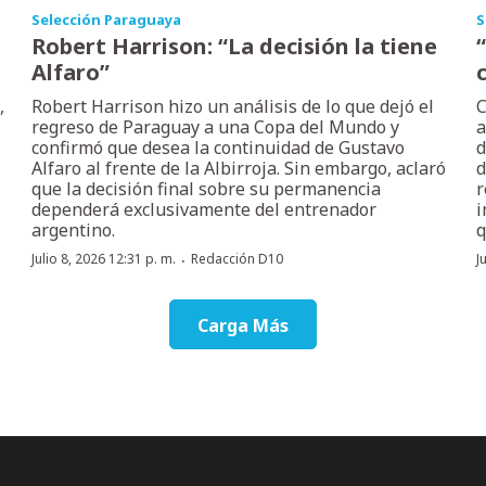
Selección Paraguaya
S
Robert Harrison: “La decisión la tiene
Alfaro”
,
Robert Harrison hizo un análisis de lo que dejó el
C
regreso de Paraguay a una Copa del Mundo y
a
confirmó que desea la continuidad de Gustavo
d
Alfaro al frente de la Albirroja. Sin embargo, aclaró
d
que la decisión final sobre su permanencia
r
dependerá exclusivamente del entrenador
i
argentino.
q
·
Julio 8, 2026 12:31 p. m.
Redacción D10
J
Carga Más