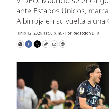
VIDEO. Maurício se encargó
ante Estados Unidos, marcan
Albirroja en su vuelta a un
Junio 12, 2026 11:58 p. m. •
Por
Redacción D10
WhatsApp
Facebook
Twitter
Copy
Email
Print