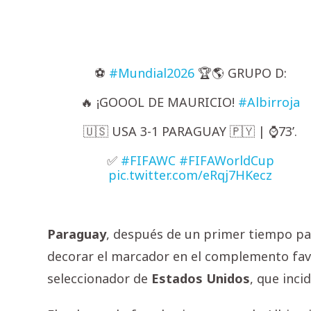
⚽️
#Mundial2026
🏆🌎 GRUPO D:
🔥 ¡GOOOL DE MAURICIO!
#Albirroja
🇺🇸 USA 3-1 PARAGUAY 🇵🇾 | ⌚️73’.
✅
#FIFAWC
#FIFAWorldCup
pic.twitter.com/eRqj7HKecz
Paraguay
, después de un primer tiempo par
decorar el marcador en el complemento favo
seleccionador de
Estados
Unidos
, que inci