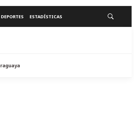
 DEPORTES
ESTADÍSTICAS
Mostrar
búsqueda
araguaya