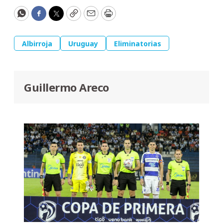
WhatsApp
Facebook
Twitter
Copy
Email
Print
Albirroja
Uruguay
Eliminatorias
Guillermo Areco