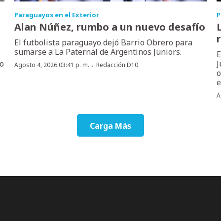
Paraguayos en el Exterior
P
Alan Núñez, rumbo a un nuevo desafío
El futbolista paraguayo dejó Barrio Obrero para
sumarse a La Paternal de Argentinos Juniors.
E
no
J
·
Agosto 4, 2026 03:41 p. m.
Redacción D10
o
e
A
Carga Más