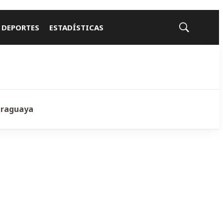
 DEPORTES
ESTADÍSTICAS
Mostrar
búsqueda
araguaya