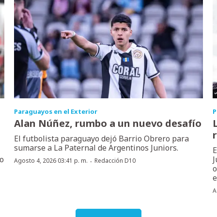
Paraguayos en el Exterior
P
Alan Núñez, rumbo a un nuevo desafío
El futbolista paraguayo dejó Barrio Obrero para
sumarse a La Paternal de Argentinos Juniors.
E
no
J
·
Agosto 4, 2026 03:41 p. m.
Redacción D10
o
e
A