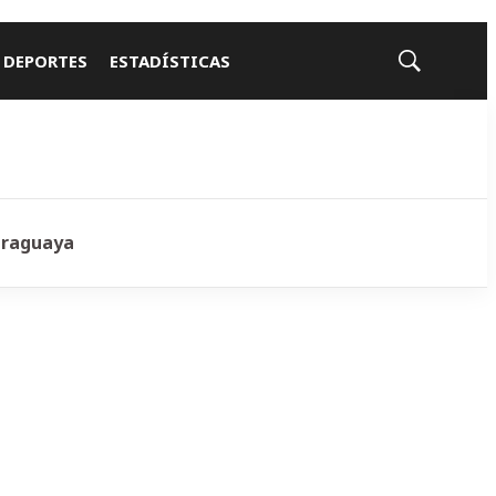
 DEPORTES
ESTADÍSTICAS
Mostrar
búsqueda
araguaya