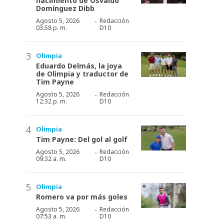
nacimiento de Osvaldo
Domínguez Dibb
·
Agosto 5, 2026
Redacción
03:58 p. m.
D10
Olimpia
Eduardo Delmás, la joya
de Olimpia y traductor de
Tim Payne
·
Agosto 5, 2026
Redacción
12:32 p. m.
D10
Olimpia
Tim Payne: Del gol al golf
·
Agosto 5, 2026
Redacción
09:32 a. m.
D10
Olimpia
Romero va por más goles
·
Agosto 5, 2026
Redacción
07:53 a. m.
D10