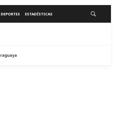
 DEPORTES
ESTADÍSTICAS
Mostrar
búsqueda
araguaya