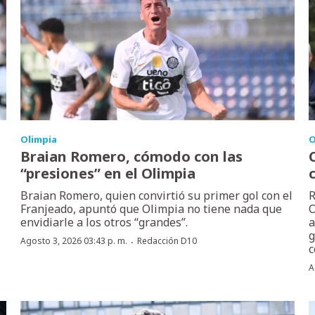
Olimpia
O
Braian Romero, cómodo con las
“presiones” en el Olimpia
Braian Romero, quien convirtió su primer gol con el
R
Franjeado, apuntó que Olimpia no tiene nada que
O
envidiarle a los otros “grandes”.
a
g
·
Agosto 3, 2026 03:43 p. m.
Redacción D10
c
A