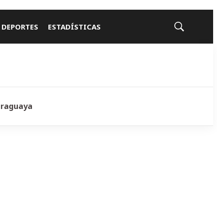
 DEPORTES
ESTADÍSTICAS
Mostrar
búsqueda
araguaya