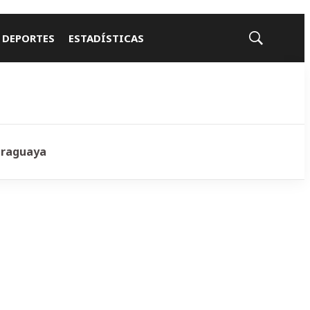
 DEPORTES
ESTADÍSTICAS
Mostrar
búsqueda
araguaya