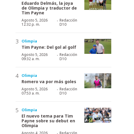
Eduardo Delmás, la joya
de Olimpia y traductor de
Tim Payne
·
Agosto 5, 2026
Redacción
12:32 p. m.
D10
Olimpia
Tim Payne: Del gol al golf
·
Agosto 5, 2026
Redacción
09:32 a. m.
D10
Olimpia
Romero va por más goles
·
Agosto 5, 2026
Redacción
07:53 a. m.
D10
Olimpia
El nuevo tema para Tim
Payne sobre su debut en
Olimpia
·
Agosto 4, 2026
Redacción