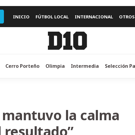
INICIO
FÚTBOL LOCAL
INTERNACIONAL
OTROS
Cerro Porteño
Olimpia
Intermedia
Selección P
 mantuvo la calma
l resultado”