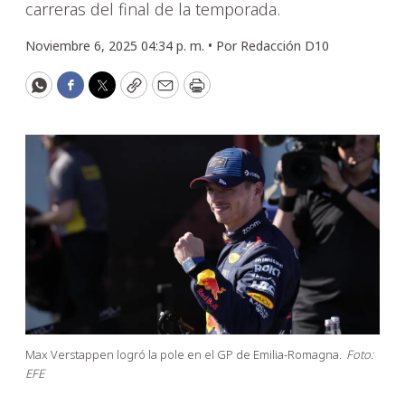
carreras del final de la temporada.
Noviembre 6, 2025 04:34 p. m. •
Por
Redacción D10
WhatsApp
Facebook
Twitter
Copy
Email
Print
Max Verstappen logró la pole en el GP de Emilia-Romagna.
Foto:
EFE