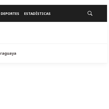
 DEPORTES
ESTADÍSTICAS
Mostrar
búsqueda
araguaya