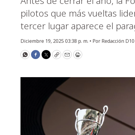
Antes de cerrar el año, la F
pilotos que más vueltas lid
tercer lugar aparece el par
Diciembre 19, 2025 03:38 p. m. •
Por
Redacción D10
WhatsApp
Facebook
Twitter
Copy
Email
Print