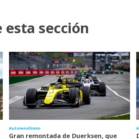
 esta sección
Automovilismo
A
Gran remontada de Duerksen, que