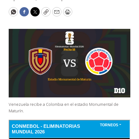
WhatsApp
Facebook
Twitter
Copy
Email
Print
Venezuela recibe a Colombia en el estadio Monumental de
Maturín.