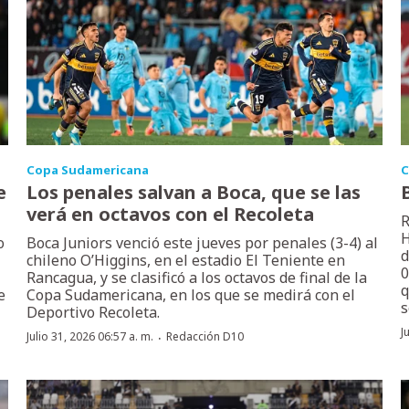
Copa Sudamericana
C
e
Los penales salvan a Boca, que se las
verá en octavos con el Recoleta
R
H
o
Boca Juniors venció este jueves por penales (3-4) al
d
chileno O’Higgins, en el estadio El Teniente en
0
Rancagua, y se clasificó a los octavos de final de la
q
e
Copa Sudamericana, en los que se medirá con el
s
Deportivo Recoleta.
J
·
Julio 31, 2026 06:57 a. m.
Redacción D10