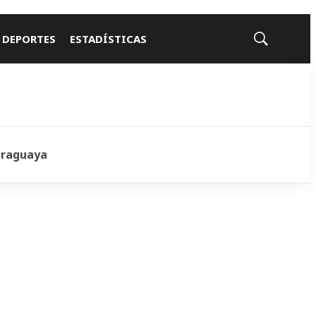
 DEPORTES
ESTADÍSTICAS
Mostrar
búsqueda
araguaya