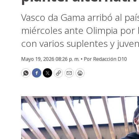
Vasco da Gama arribó al país
miércoles ante Olimpia po
con varios suplentes y juven
Mayo 19, 2026 08:26 p. m. •
Por
Redacción D10
WhatsApp
Facebook
Twitter
Copy
Email
Print