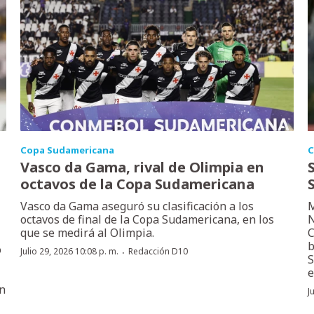
Copa Sudamericana
C
Vasco da Gama, rival de Olimpia en
octavos de la Copa Sudamericana
Vasco da Gama aseguró su clasificación a los
M
octavos de final de la Copa Sudamericana, en los
N
que se medirá al Olimpia.
C
b
o
·
Julio 29, 2026 10:08 p. m.
Redacción D10
S
e
on
J