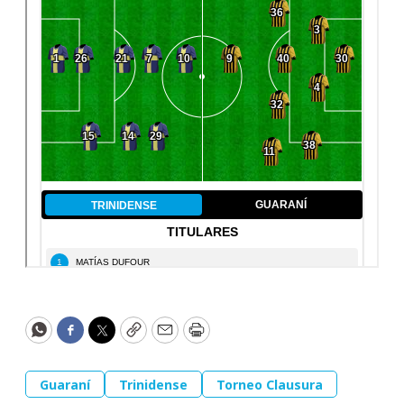
WhatsApp
Facebook
Twitter
Copy
Email
Print
Guaraní
Trinidense
Torneo Clausura