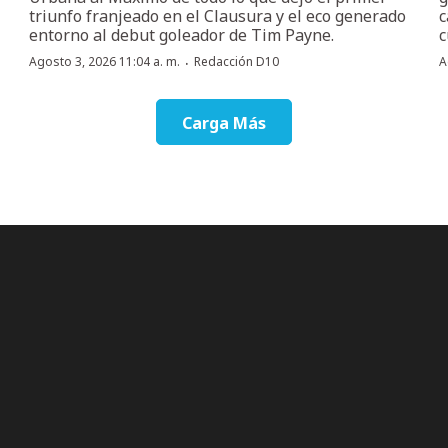
triunfo franjeado en el Clausura y el eco generado
c
entorno al debut goleador de Tim Payne.
c
·
Agosto 3, 2026 11:04 a. m.
Redacción D10
A
Carga Más