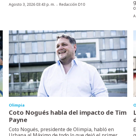
g
·
Agosto 3, 2026 03:43 p. m.
Redacción D10
c
A
Olimpia
O
Coto Nogués habla del impacto de Tim
Payne
Coto Nogués, presidente de Olimpia, habló en
E
Urbana al Máximo de todo lo que dejó el primer
g