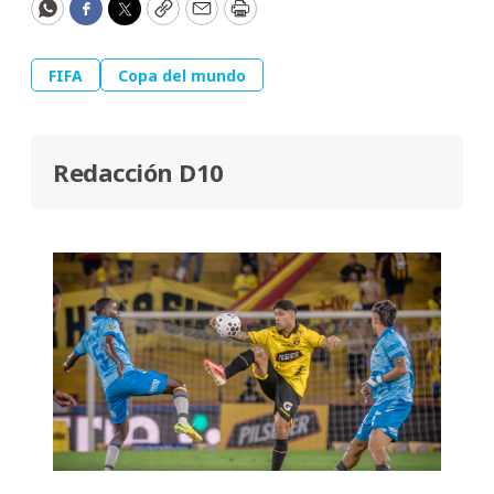
WhatsApp
Facebook
Twitter
Copy
Email
Print
FIFA
Copa del mundo
Redacción D10