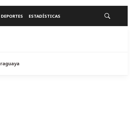
 DEPORTES
ESTADÍSTICAS
Mostrar
búsqueda
araguaya