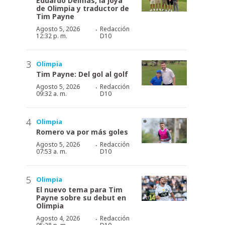
Eduardo Delmás, la joya
de Olimpia y traductor de
Tim Payne
·
Agosto 5, 2026
Redacción
12:32 p. m.
D10
Olimpia
Tim Payne: Del gol al golf
·
Agosto 5, 2026
Redacción
09:32 a. m.
D10
Olimpia
Romero va por más goles
·
Agosto 5, 2026
Redacción
07:53 a. m.
D10
Olimpia
El nuevo tema para Tim
Payne sobre su debut en
Olimpia
·
Agosto 4, 2026
Redacción