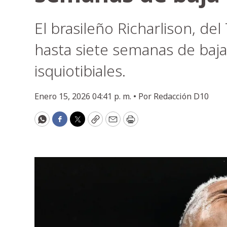
El brasileño Richarlison, de
hasta siete semanas de baja
isquiotibiales.
Enero 15, 2026 04:41 p. m. •
Por
Redacción D10
WhatsApp
Facebook
Twitter
Copy
Email
Print