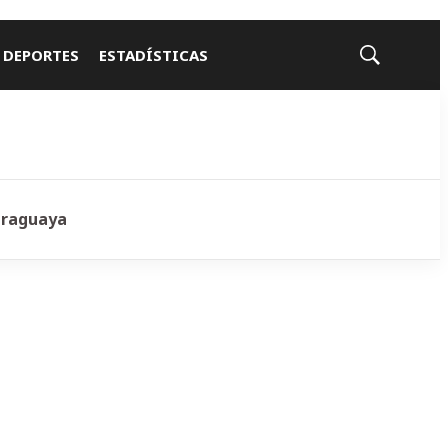
 DEPORTES
ESTADÍSTICAS
Mostrar
búsqueda
araguaya