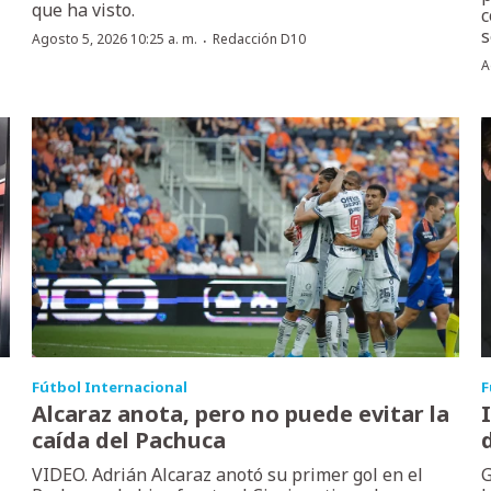
que ha visto.
c
s
·
Agosto 5, 2026 10:25 a. m.
Redacción D10
A
Fútbol Internacional
F
Alcaraz anota, pero no puede evitar la
caída del Pachuca
VIDEO. Adrián Alcaraz anotó su primer gol en el
G