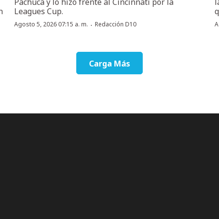
Pachuca y lo hizo frente al Cincinnati por la
l
n
Leagues Cup.
q
·
Agosto 5, 2026 07:15 a. m.
Redacción D10
A
Carga Más