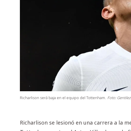
Richarlison será baja en el equipo del Tottenham.
Foto: Gentile
Richarlison se lesionó en una carrera a la m