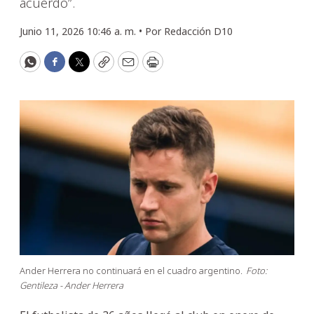
acuerdo”.
Junio 11, 2026 10:46 a. m. •
Por
Redacción D10
WhatsApp
Facebook
Twitter
Copy
Email
Print
Ander Herrera no continuará en el cuadro argentino.
Foto:
Gentileza - Ander Herrera