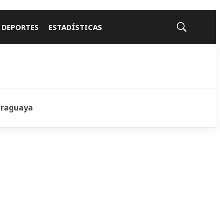
 DEPORTES
ESTADÍSTICAS
Mostrar
búsqueda
araguaya