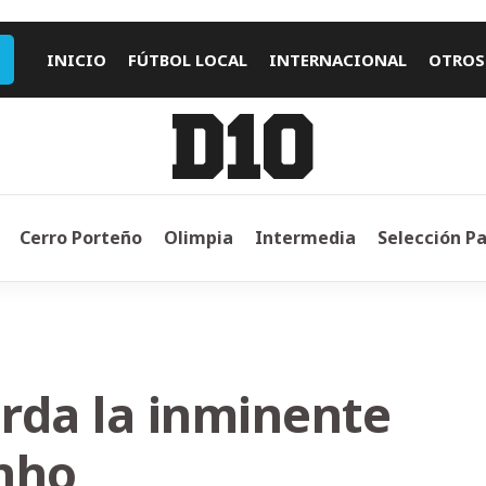
INICIO
FÚTBOL LOCAL
INTERNACIONAL
OTROS
Cerro Porteño
Olimpia
Intermedia
Selección P
rda la inminente
nho