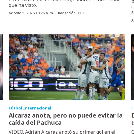
p
que ha visto.
c
s
·
Agosto 5, 2026 10:25 a. m.
Redacción D10
A
Fútbol Internacional
F
Alcaraz anota, pero no puede evitar la
caída del Pachuca
VIDEO. Adrián Alcaraz anotó su primer gol en el
G