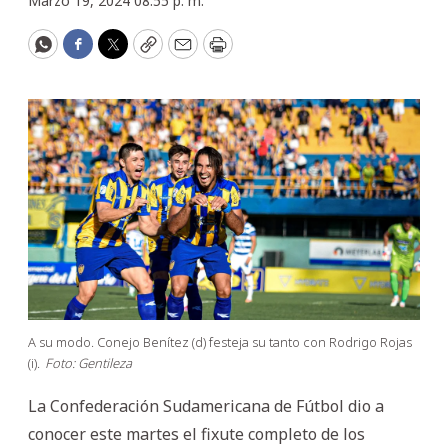
Marzo 19, 2024 08:55 p. m.
WhatsApp
Facebook
Twitter
Copy
Email
Print
A su modo. Conejo Benítez (d) festeja su tanto con Rodrigo Rojas
(i).
Foto: Gentileza
La Confederación Sudamericana de Fútbol dio a
conocer este martes el fixute completo de los