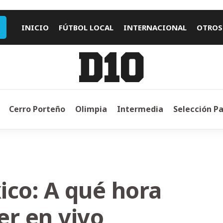
INICIO
FÚTBOL LOCAL
INTERNACIONAL
OTROS
Cerro Porteño
Olimpia
Intermedia
Selección P
ico: A qué hora
er en vivo