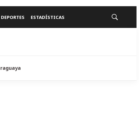
 DEPORTES
ESTADÍSTICAS
Mostrar
búsqueda
araguaya