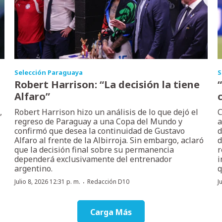
Selección Paraguaya
S
Robert Harrison: “La decisión la tiene
Alfaro”
,
Robert Harrison hizo un análisis de lo que dejó el
C
regreso de Paraguay a una Copa del Mundo y
a
confirmó que desea la continuidad de Gustavo
d
Alfaro al frente de la Albirroja. Sin embargo, aclaró
d
que la decisión final sobre su permanencia
r
dependerá exclusivamente del entrenador
i
argentino.
q
·
Julio 8, 2026 12:31 p. m.
Redacción D10
J
Carga Más