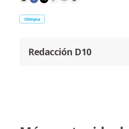
WhatsApp
Facebook
Twitter
Copy
Email
Print
Olimpia
Redacción D10