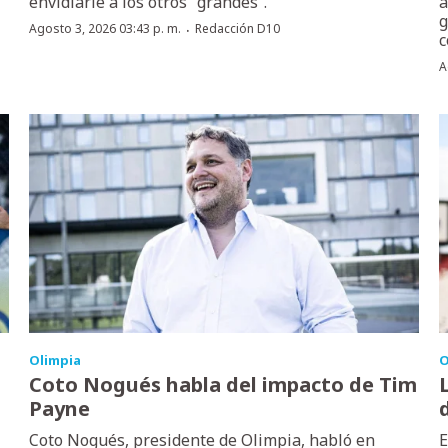
envidiarle a los otros “grandes”.
a
g
·
Agosto 3, 2026 03:43 p. m.
Redacción D10
c
A
Olimpia
O
Coto Nogués habla del impacto de Tim
Payne
Coto Nogués, presidente de Olimpia, habló en
E