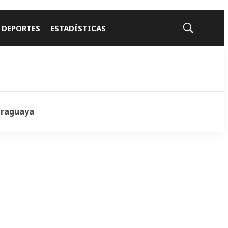
 DEPORTES
ESTADÍSTICAS
Mostrar
búsqueda
araguaya