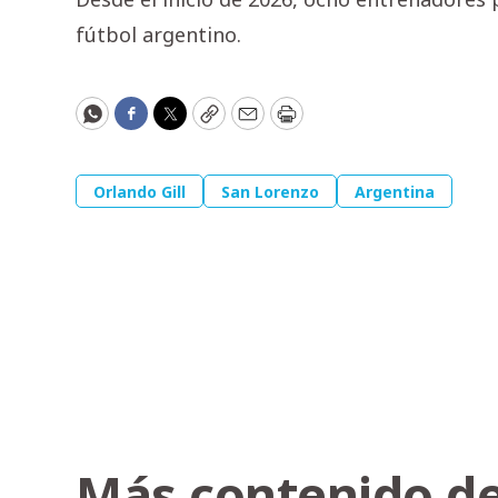
fútbol argentino.
WhatsApp
Facebook
Twitter
Copy
Email
Print
Orlando Gill
San Lorenzo
Argentina
Más contenido de