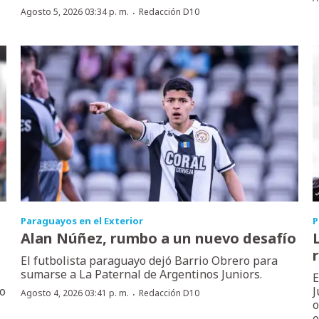
·
Agosto 5, 2026 03:34 p. m.
Redacción D10
Paraguayos en el Exterior
P
Alan Núñez, rumbo a un nuevo desafío
El futbolista paraguayo dejó Barrio Obrero para
sumarse a La Paternal de Argentinos Juniors.
E
no
J
·
Agosto 4, 2026 03:41 p. m.
Redacción D10
o
e