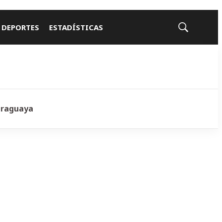
 DEPORTES
ESTADÍSTICAS
Mostrar
búsqueda
araguaya