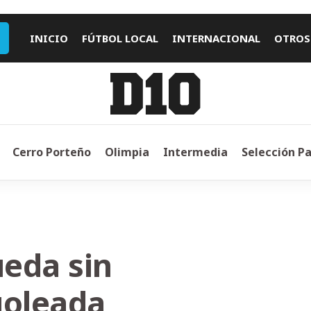
INICIO
FÚTBOL LOCAL
INTERNACIONAL
OTROS
Cerro Porteño
Olimpia
Intermedia
Selección P
ueda sin
goleada