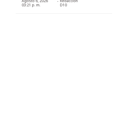
·
Agosto 6, 2026
Redacción
03:21 p. m.
D10