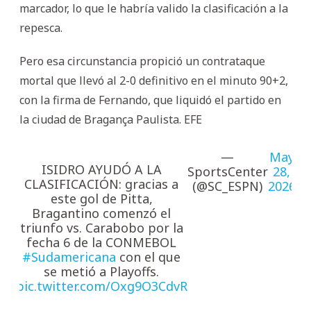
marcador, lo que le habría valido la clasificación a la
repesca.
Pero esa circunstancia propició un contrataque
mortal que llevó al 2-0 definitivo en el minuto 90+2,
con la firma de Fernando, que liquidó el partido en
la ciudad de Bragança Paulista. EFE
—
May
ISIDRO AYUDÓ A LA
SportsCenter
28,
CLASIFICACIÓN: gracias a
(@SC_ESPN)
2026
este gol de Pitta,
Bragantino comenzó el
triunfo vs. Carabobo por la
fecha 6 de la CONMEBOL
#Sudamericana
con el que
se metió a Playoffs.
pic.twitter.com/Oxg9O3CdvR