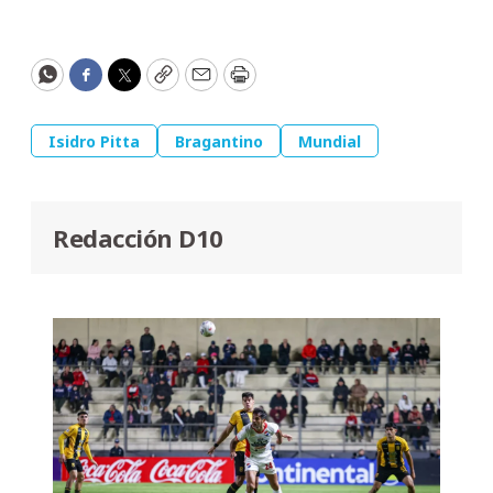
WhatsApp
Facebook
Twitter
Copy
Email
Print
Isidro Pitta
Bragantino
Mundial
Redacción D10