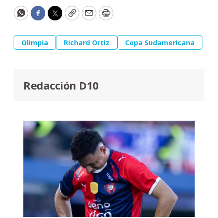
WhatsApp
Facebook
Twitter
Copy
Email
Print
Olimpia
Richard Ortiz
Copa Sudamericana
Redacción D10