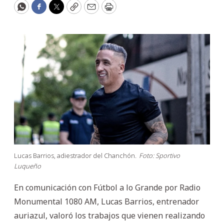
WhatsApp
Facebook
Twitter
Copy
Email
Print
Lucas Barrios, adiestrador del Chanchón.
Foto: Sportivo
Luqueño
En comunicación con Fútbol a lo Grande por Radio
Monumental 1080 AM, Lucas Barrios, entrenador
auriazul, valoró los trabajos que vienen realizando