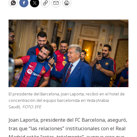
WhatsApp
Facebook
Twitter
Copy
Email
Print
El presidente del Barcelona, Joan Laporta, recibió en el hotel de
concentración del equipo barcelonista en Yeda (Arabia
Saudí).
FOTO: EFE
Joan Laporta, presidente del FC Barcelona, aseguró,
tras que “las relaciones” institucionales con el Real
Madrid están “rotas, totalmente”, aunque cree que