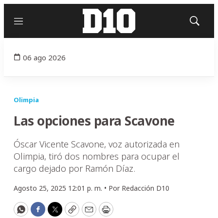
Menú
Mostrar
búsqued
06 ago 2026
Olimpia
Las opciones para Scavone
Óscar Vicente Scavone, voz autorizada en
Olimpia, tiró dos nombres para ocupar el
cargo dejado por Ramón Díaz.
Agosto 25, 2025 12:01 p. m. •
Por
Redacción D10
WhatsApp
Facebook
Twitter
Copy
Email
Print