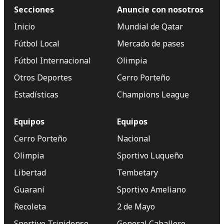
Secciones
Anuncie con nosotros
Inicio
Mundial de Qatar
Fútbol Local
Mercado de pases
Fútbol Internacional
Olimpia
Otros Deportes
Cerro Porteño
Estadísticas
Champions League
Equipos
Equipos
Cerro Porteño
Nacional
Olimpia
Sportivo Luqueño
Libertad
Tembetary
Guaraní
Sportivo Ameliano
Recoleta
2 de Mayo
Sportivo Trinidense
General Caballero