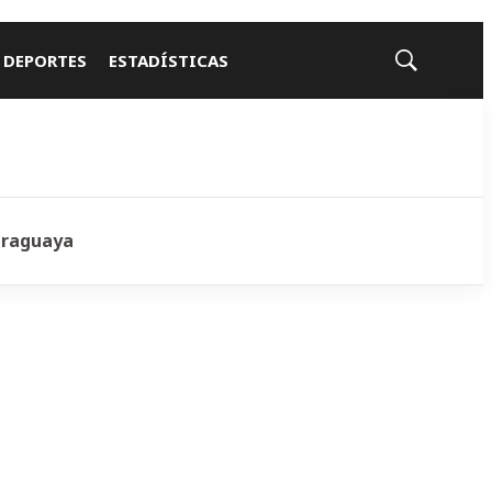
 DEPORTES
ESTADÍSTICAS
Mostrar
búsqueda
araguaya