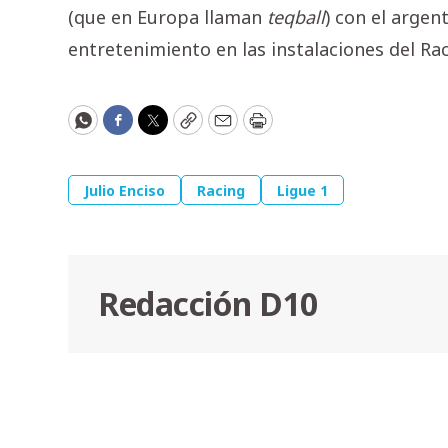
(que en Europa llaman
teqball
) con el argen
entretenimiento en las instalaciones del Rac
WhatsApp
Facebook
Twitter
Copy
Email
Print
Julio Enciso
Racing
Ligue 1
Redacción D10