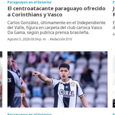
Paraguayos en el Exterior
P
El centroatacante paraguayo ofrecido
a Corinthians y Vasco
Carlos González, últimamente en el Independiente
E
del Valle, figura en carpeta del club carioca Vasco
d
Da Gama, según publica prensa brasileña.
A
·
Agosto 5, 2026 03:34 p. m.
Redacción D10
Paraguayos en el Exterior
P