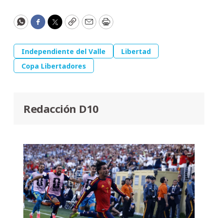
WhatsApp
Facebook
Twitter
Copy
Email
Print
Independiente del Valle
Libertad
Copa Libertadores
Redacción D10