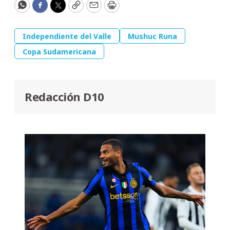
WhatsApp
Facebook
Twitter
Copy
Email
Print
Independiente del Valle
Mushuc Runa
Copa Sudamericana
Redacción D10