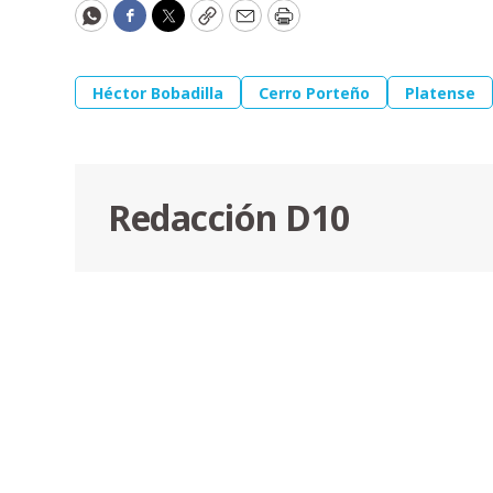
WhatsApp
Facebook
Twitter
Copy
Email
Print
Héctor Bobadilla
Cerro Porteño
Platense
Redacción D10