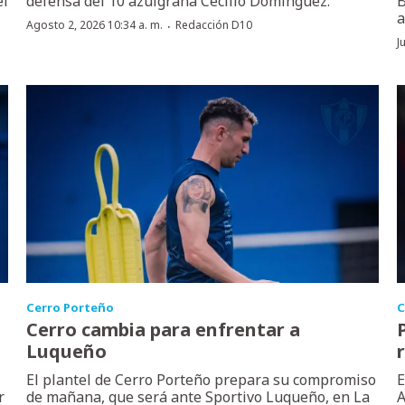
el
defensa del 10 azulgrana Cecilio Domínguez.
B
a
·
Agosto 2, 2026 10:34 a. m.
Redacción D10
J
Cerro Porteño
C
Cerro cambia para enfrentar a
Luqueño
El plantel de Cerro Porteño prepara su compromiso
E
r
de mañana, que será ante Sportivo Luqueño, en La
A