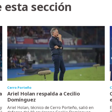
 esta sección
Cerro Porteño
C
a
Ariel Holan respalda a Cecilio
Domínguez
 y
Ariel Holan, técnico de Cerro Porteño, salió en
E