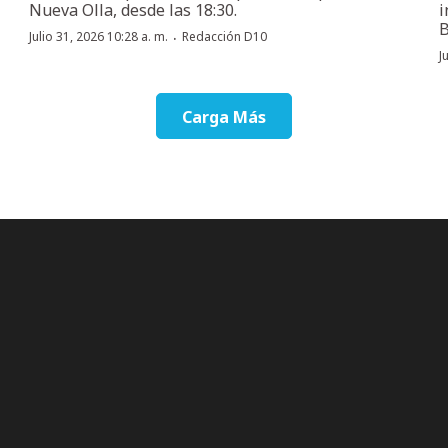
Nueva Olla, desde las 18:30.
i
B
·
Julio 31, 2026 10:28 a. m.
Redacción D10
J
Carga Más