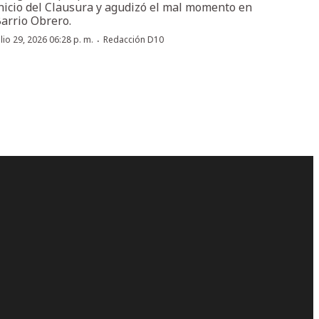
nicio del Clausura y agudizó el mal momento en
arrio Obrero.
·
ulio 29, 2026 06:28 p. m.
Redacción D10