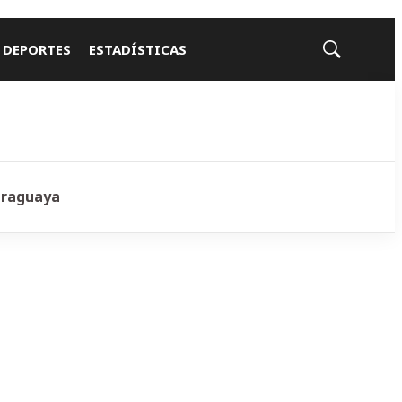
 DEPORTES
ESTADÍSTICAS
Mostrar
búsqueda
araguaya