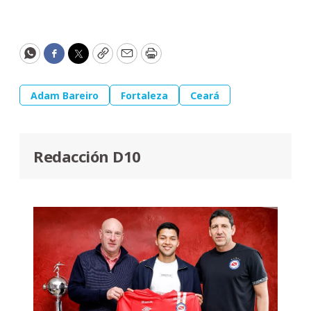
WhatsApp
Facebook
Twitter
Copy
Email
Print
Adam Bareiro
Fortaleza
Ceará
Redacción D10