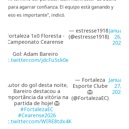
para agarrar confianza. El equipo está ganando y
eso es importante”, indicó.
— estresse1918
January
Fortaleza 1x0 Floresta -
(@estresse1918)
26,
Campeonato Cearense
2026
Gol: Adam Bareiro
pic.twitter.com/jdcFu5sk0e
— Fortaleza
January
Autor do gol desta noite,
Esporte Clube
27,
Bareiro destacou a
🦁
2026
importância da vitória na
(@FortalezaEC)
partida de hoje! 🦁
#FortalezaEC
#Cearense2026
pic.twitter.com/WIRE8tdx4K