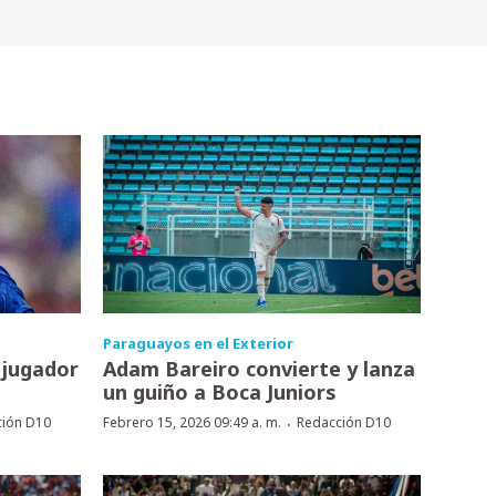
Paraguayos en el Exterior
 jugador
Adam Bareiro convierte y lanza
un guiño a Boca Juniors
·
ción D10
Febrero 15, 2026 09:49 a. m.
Redacción D10