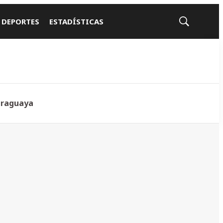
 DEPORTES
ESTADÍSTICAS
Mostrar
búsqueda
araguaya