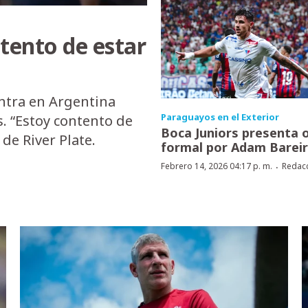
tento de estar
ntra en Argentina
Paraguayos en el Exterior
s. “Estoy contento de
Boca Juniors presenta 
de River Plate.
formal por Adam Barei
·
Febrero 14, 2026 04:17 p. m.
Redac