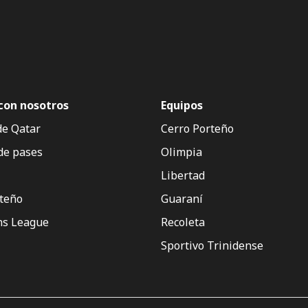
con nosotros
Equipos
de Qatar
Cerro Porteño
de pases
Olimpia
Libertad
rteño
Guaraní
s League
Recoleta
Sportivo Trinidense