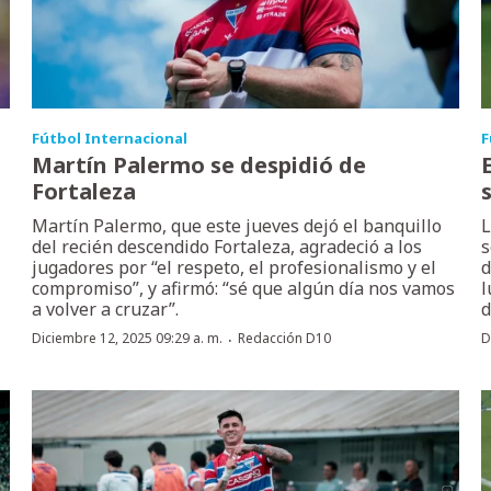
Fútbol Internacional
F
Martín Palermo se despidió de
Fortaleza
Martín Palermo, que este jueves dejó el banquillo
L
del recién descendido Fortaleza, agradeció a los
s
jugadores por “el respeto, el profesionalismo y el
d
compromiso”, y afirmó: “sé que algún día nos vamos
l
a volver a cruzar”.
d
·
Diciembre 12, 2025 09:29 a. m.
Redacción D10
D