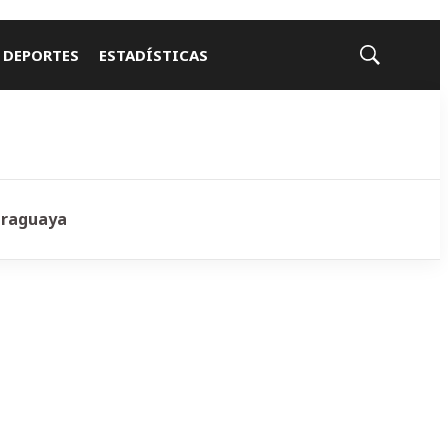
 DEPORTES
ESTADÍSTICAS
Mostrar
búsqueda
araguaya