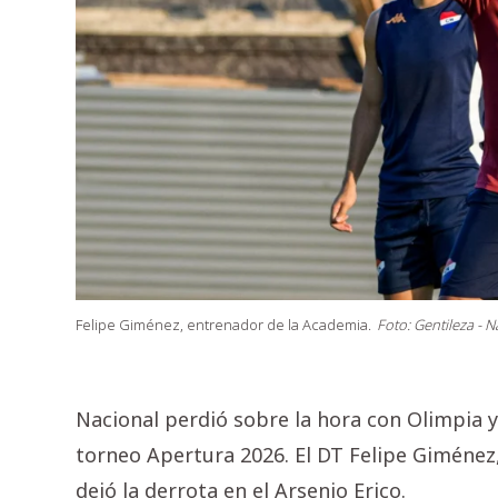
Felipe Giménez, entrenador de la Academia.
Foto: Gentileza - N
Nacional perdió sobre la hora con Olimpia 
torneo Apertura 2026. El DT Felipe Giménez,
dejó la derrota en el Arsenio Erico.