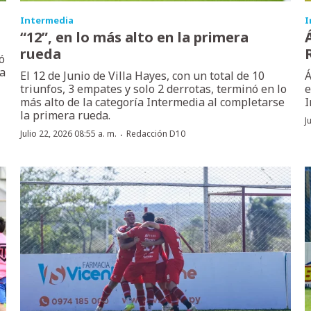
Intermedia
I
“12”, en lo más alto en la primera
rueda
ó
la
El 12 de Junio de Villa Hayes, con un total de 10
Á
triunfos, 3 empates y solo 2 derrotas, terminó en lo
e
más alto de la categoría Intermedia al completarse
I
la primera rueda.
J
·
Julio 22, 2026 08:55 a. m.
Redacción D10