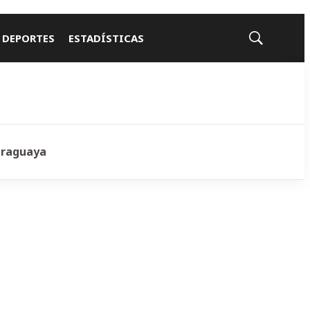
 DEPORTES
ESTADÍSTICAS
Mostrar
búsqueda
araguaya