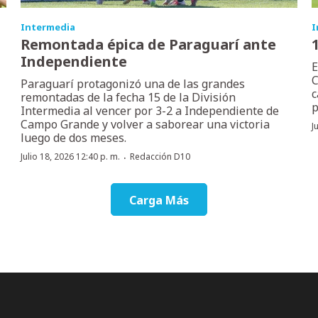
Intermedia
I
Remontada épica de Paraguarí ante
Independiente
E
C
Paraguarí protagonizó una de las grandes
c
remontadas de la fecha 15 de la División
p
Intermedia al vencer por 3-2 a Independiente de
Campo Grande y volver a saborear una victoria
J
luego de dos meses.
·
Julio 18, 2026 12:40 p. m.
Redacción D10
Carga Más