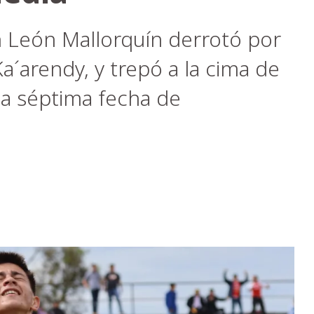
n León Mallorquín derrotó por
Ka´arendy, y trepó a la cima de
 la séptima fecha de