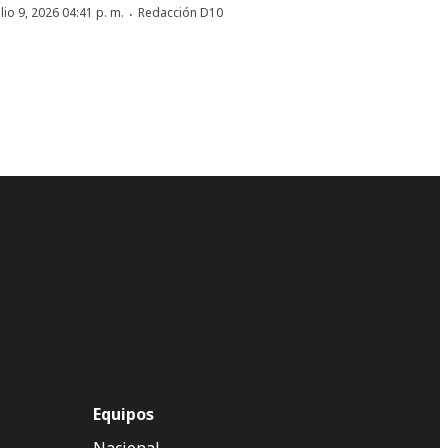
·
ulio 9, 2026 04:41 p. m.
Redacción D10
Equipos