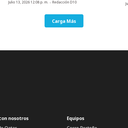
·
Julio 13, 2026 12:08 p. m.
Redacción D10
J
Carga Más
con nosotros
Equipos