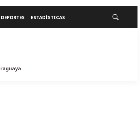
 DEPORTES
ESTADÍSTICAS
Mostrar
búsqueda
araguaya