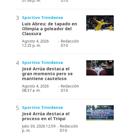
07:36 p. m.
D10
Sportivo Trinidense
Luis Abreu: de tapado en
Olimpia a goleador del
Clausura
·
Agosto 4, 2026
Redacción
12:25 p. m.
D10
Sportivo Trinidense
José Arrúa destaca el
gran momento pero se
mantiene cauteloso
·
Agosto 4, 2026
Redacción
08:37 a. m.
D10
Sportivo Trinidense
José Arrúa destaca el
proceso en el Triqui
·
Julio 30, 2026 12:59
Redacción
p. m.
D10