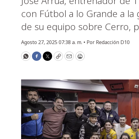
José Arrúa, entrenador de Tr
con Fútbol a lo Grande a la 
de su equipo sobre Cerro, po
Agosto 27, 2025 07:38 a. m. •
Por
Redacción D10
WhatsApp
Facebook
Twitter
Copy
Email
Print