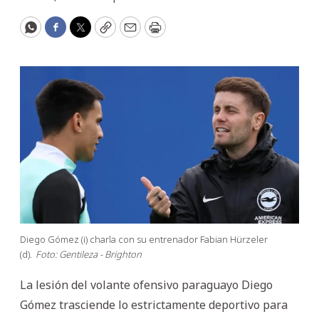
WhatsApp
Facebook
Twitter
Copy
Email
Print
Diego Gómez (i) charla con su entrenador Fabian Hürzeler
(d).
Foto: Gentileza - Brighton
La lesión del volante ofensivo paraguayo Diego
Gómez trasciende lo estrictamente deportivo para