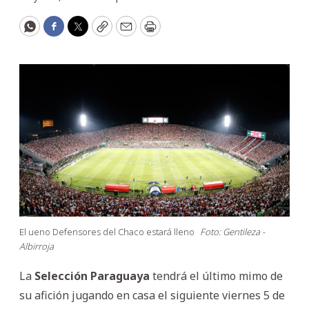
WhatsApp
Facebook
Twitter
Copy
Email
Print
El ueno Defensores del Chaco estará lleno
Foto: Gentileza -
Albirroja
La
Selección Paraguaya
tendrá el último mimo de
su afición jugando en casa el siguiente viernes 5 de