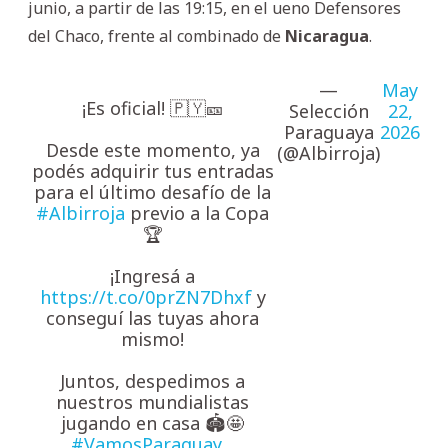
junio, a partir de las 19:15, en el ueno Defensores
del Chaco, frente al combinado de
Nicaragua
.
—
May
¡Es oficial! 🇵🇾🎫
Selección
22,
Paraguaya
2026
Desde este momento, ya
(@Albirroja)
podés adquirir tus entradas
para el último desafío de la
#Albirroja
previo a la Copa
🏆
¡Ingresá a
https://t.co/0prZN7Dhxf
y
conseguí las tuyas ahora
mismo!
Juntos, despedimos a
nuestros mundialistas
jugando en casa 🏟🤩
#VamosParaguay
…